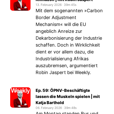
13. February 2026
‧
39m 45s
Mit dem sogenannten »Carbon
Border Adjustment
Mechanism« will die EU
angeblich Anreize zur
Dekarbonisierung der Industrie
schaffen. Doch in Wirklichkeit
dient er vor allem dazu, die
Industrialisierung Afrikas
auszubremsen, argumentiert
Robin Jaspert bei Weekly.
Ep. 59: ÖPNV-Beschäftigte
lassen die Muskeln spielen | mit
Katja Barthold
06. February 2026
‧
39m 48s
Am Montag standen Bus und